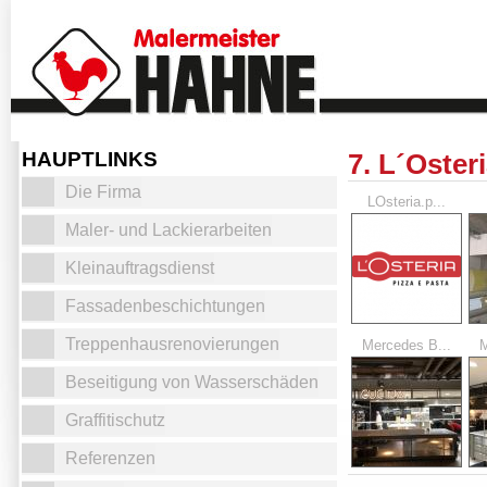
HAUPTLINKS
7. L´Oster
Die Firma
LOsteria.p...
Maler- und Lackierarbeiten
Kleinauftragsdienst
Fassadenbeschichtungen
Treppenhausrenovierungen
Mercedes B...
M
Beseitigung von Wasserschäden
Graffitischutz
Referenzen