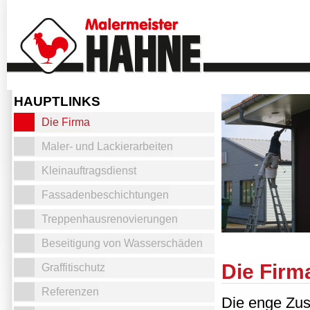
HAUPTLINKS
Die Firma
Maler- und Lackierarbeiten
Kleinauftragsdienst
Fassadenbeschichtungen
Treppenhausrenovierungen
Beseitigung von Wasserschäden
Die Firm
Graffitischutz
Referenzen
Die enge Zus