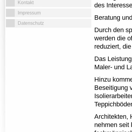
Kontakt
des Interesse
Impressum
Beratung und
Datenschutz
Durch den spe
werden die of
reduziert, di
Das Leistung
Maler- und L
Hinzu komme
Beseitigung 
Isolierarbeit
Teppichböden
Architekten,
nehmen seit 