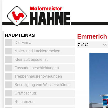
HAUPTLINKS
Emmerich
Die Firma
7
of
12
<< 
Maler- und Lackierarbeiten
Kleinauftragsdienst
Fassadenbeschichtungen
Treppenhausrenovierungen
Beseitigung von Wasserschäden
Graffitischutz
Referenzen