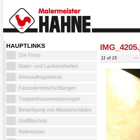
HAUPTLINKS
IMG_4205.
Die Firma
11
of
15
<< 
Maler- und Lackierarbeiten
Kleinauftragsdienst
Fassadenbeschichtungen
Treppenhausrenovierungen
Beseitigung von Wasserschäden
Graffitischutz
Referenzen