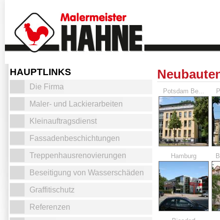
HAUPTLINKS
Neubaute
Die Firma
Potsdam Be...
P
Maler- und Lackierarbeiten
Kleinauftragsdienst
Fassadenbeschichtungen
Treppenhausrenovierungen
Hamburg
B
Beseitigung von Wasserschäden
Graffitischutz
Referenzen