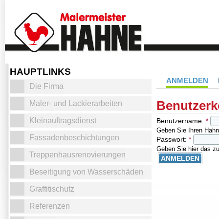
HAUPTLINKS
ANMELDEN
Die Firma
Benutzerk
Maler- und Lackierarbeiten
Kleinauftragsdienst
Benutzername:
*
Geben Sie Ihren Hahn
Fassadenbeschichtungen
Passwort:
*
Geben Sie hier das z
Treppenhausrenovierungen
Beseitigung von Wasserschäden
Graffitischutz
Referenzen